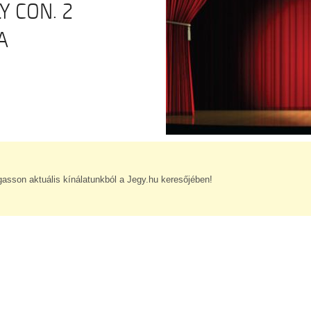
 CON. 2
A
gasson aktuális kínálatunkból a Jegy.hu keresőjében!