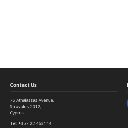
Contact Us
75 Athalassas Avenue,
Strovolos 2012,
Cyprus
Tel: +357 22 463144