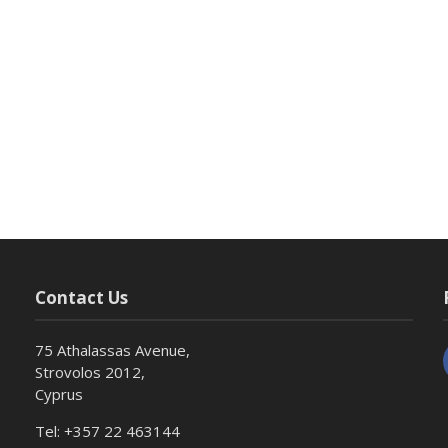
Contact Us
75 Athalassas Avenue,
Strovolos 2012,
Cyprus
Tel: +357 22 463144