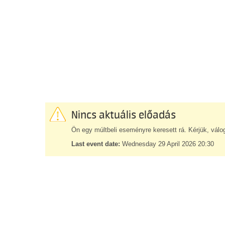
Nincs aktuális előadás
Ön egy múltbeli eseményre keresett rá. Kérjük, válo
Last event date:
Wednesday 29 April 2026 20:30